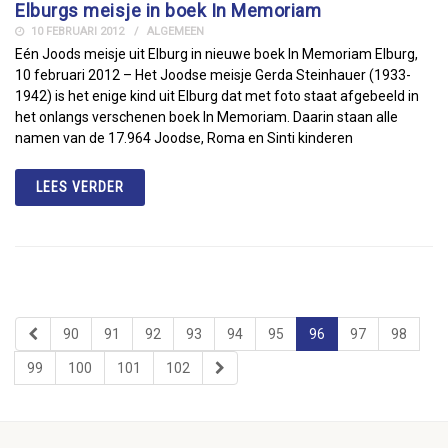
Elburgs meisje in boek In Memoriam
10 FEBRUARI 2012
ALGEMEEN
Eén Joods meisje uit Elburg in nieuwe boek In Memoriam Elburg,
10 februari 2012 – Het Joodse meisje Gerda Steinhauer (1933-
1942) is het enige kind uit Elburg dat met foto staat afgebeeld in
het onlangs verschenen boek In Memoriam. Daarin staan alle
namen van de 17.964 Joodse, Roma en Sinti kinderen
LEES VERDER
90
91
92
93
94
95
96
97
98
99
100
101
102