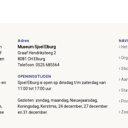
Adres
NAVI
m
Museum Sjoel Elburg
Het
f
Graaf Hendriksteeg 2
Org
ben
8081 CH Elburg
Telefoon: 0525 685564
Sti
OPENINGSTIJDEN
Aan
e en
Sjoel Elburg is open op dinsdag t/m zaterdag van
11:00 tot 17:00 uur.
Sta
Gesloten: zondag, maandag, Nieuwjaarsdag,
Pri
e,
Koningsdag, Kerstmis, 24 december, 27 december
Zoe
mee
en 31 december.