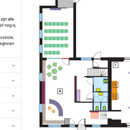
ijn alle
f nog is,
ovincie,
beginnen