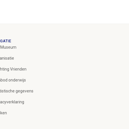
GATIE
 Museum
anisatie
chting Vrienden
bod onderwijs
tistische gegevens
vacyverklaring
ken