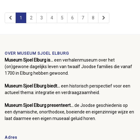
1
2
3
4
5
6
7
8
OVER MUSEUM SJOEL ELBURG
Museum Sjoel Elburg is...
een verhalenmuseum over het
(on)gewone dagelijks leven van twaalf Joodse families die vanaf
1700 in Elburg hebben gewoond.
Museum Sjoel Elburg biedt...
een historisch perspectief voor een
actueel thema: integratie en verdraagzaamheid.
Museum Sjoel Elburg presenteert...
de Joodse geschiedenis op
een dynamische, onorthodoxe, boeiende en eigenzinnige wijze en
laat daarmee een eigen museaal geluid horen.
Adres