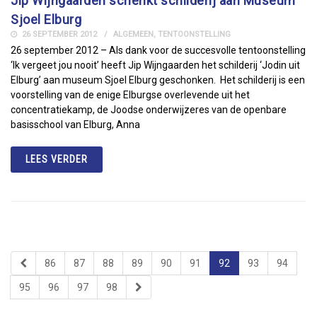
Jip Wijngaarden schenkt schilderij aan Museum
Sjoel Elburg
26 SEPTEMBER 2012
ALGEMEEN
,
TENTOONSTELLING
26 september 2012 – Als dank voor de succesvolle tentoonstelling
‘Ik vergeet jou nooit’ heeft Jip Wijngaarden het schilderij ‘Jodin uit
Elburg’ aan museum Sjoel Elburg geschonken. Het schilderij is een
voorstelling van de enige Elburgse overlevende uit het
concentratiekamp, de Joodse onderwijzeres van de openbare
basisschool van Elburg, Anna
LEES VERDER
86
87
88
89
90
91
92
93
94
95
96
97
98