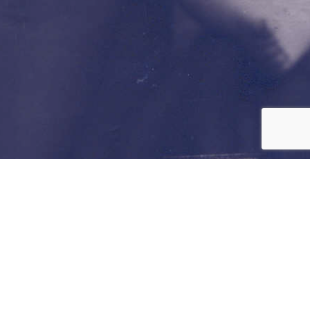
OVER MUSEUM SJOEL ELBURG
Museum Sjoel Elburg is...
een verhalenmuseum over het
(on)gewone dagelijks leven van twaalf Joodse families die vanaf
1700 in Elburg hebben gewoond.