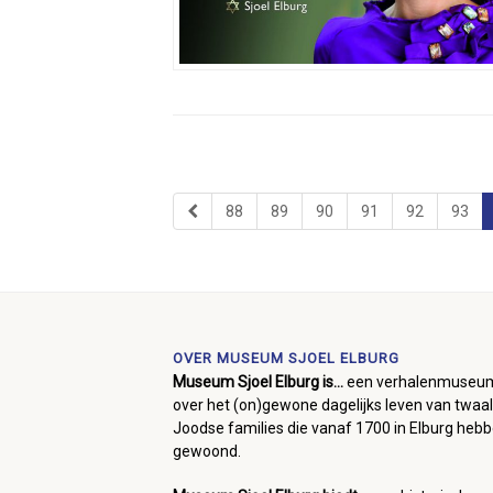
88
89
90
91
92
93
OVER MUSEUM SJOEL ELBURG
Museum Sjoel Elburg is...
een verhalenmuseu
over het (on)gewone dagelijks leven van twaal
Joodse families die vanaf 1700 in Elburg heb
gewoond.