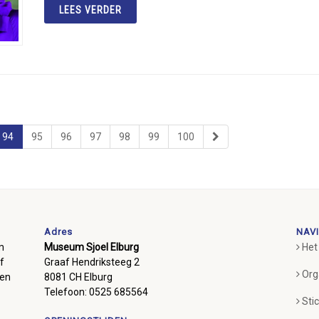
LEES VERDER
94
95
96
97
98
99
100
Adres
NAVI
m
Museum Sjoel Elburg
Het
f
Graaf Hendriksteeg 2
Org
ben
8081 CH Elburg
Telefoon: 0525 685564
Sti