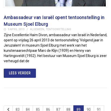
Ambassadeur van Israël opent tentoonstelling in
Museum Sjoel Elburg
9 APRIL 2013
ALGEMEEN
,
TENTOONSTELLING
Zijne Excellentie Haim Divon, ambassadeur van Israël in Nederland,
opent op vrijdag 26 april 2013 de tentoonstelling ‘Volgend jaar in
Jeruzalem’ in museum Sjoel Elburg met werk van het
kunstenaarsechtpaar Marc de Klijn (1939) en Henny van
Hartingsveldt (1952). Het bestuur van Museum Sjoel Elburg is zeer
verheugd dat de
LEES VERDER
83
84
85
86
87
88
89
90
91