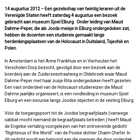
14 augustus 2012 – Een gezelschap van twintig leraren uit de
Verenigde Staten heeft zaterdag 4 augustus een bezoek
gebracht aan museum Sjoel Elburg. Onder leiding van Maud
Dahme-Peper, die als Joods meisje in Elburg ondergedoken zat,
hebben de docenten een studiereis gemaakt langs
herdenkingsplaatsen van de Holocaust in Duitsland, Tsjechië en
Polen.
In Amsterdam is het Anne Frankhuis en in Vierhouten het
Verscholen Dorp bezocht, gevolgd door een bezoek aan de
boerderij aan de Zuiderzeestraatweg in Oldebroek waar Maud
Dahme-Peper met haar zusje Rita ondergedoken heeft gezeten.
Een vast onderdeel van de Holocaust-studiereizen die Maud
Dahme jaarlijks organiseert, is een rondleiding in museum Sjoel
Elburg en een excursie langs Joodse objecten in de vesting Elburg.
Vóór de toegangspoort tot de Joodse begraafplaats (vanwege
sabbat mocht niemand de begraafplaats betreden ) heeft Maud
de Engelse vertaling voorgelezen van het ontroerende gedicht
“Righteous of the World” van de Poolse dichter Chaim Chefer. In
dit gedicht wordt eer betoond aan die mensen die door onderdak