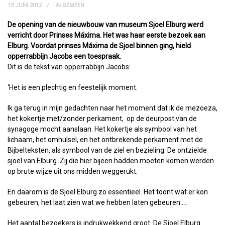
13 JUNI 2012
ALGEMEEN
De opening van de nieuwbouw van museum Sjoel Elburg werd
verricht door Prinses Máxima. Het was haar eerste bezoek aan
Elburg. Voordat prinses Máxima de Sjoel binnen ging, hield
opperrabbijn Jacobs een toespraak.
Dit is de tekst van opperrabbijn Jacobs:
‘Het is een plechtig en feestelijk moment.
Ik ga terug in mijn gedachten naar het moment dat ik de mezoeza,
het kokertje met/zonder perkament, op de deurpost van de
synagoge mocht aanslaan. Het kokertje als symbool van het
lichaam, het omhulsel, en het ontbrekende perkament met de
Bijbelteksten, als symbool van de ziel en bezieling. De ontzielde
sjoel van Elburg. Zij die hier bijeen hadden moeten komen werden
op brute wijze uit ons midden weggerukt.
En daarom is de Sjoel Elburg zo essentieel. Het toont wat er kon
gebeuren, het laat zien wat we hebben laten gebeuren…..
Het aantal bezoekers is indrukwekkend groot. De Sjoel Elburg