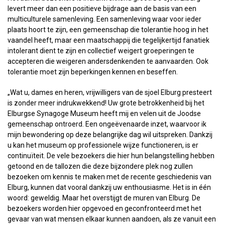
levert meer dan een positieve bijdrage aan de basis van een
multiculturele samenleving. Een samenleving waar voor ieder
plaats hoort te zijn, een gemeenschap die tolerantie hoog in het
vaandel heeft, maar een maatschappij die tegelijkertijd fanatiek
intolerant dient te zijn en collectief weigert groeperingen te
accepteren die weigeren andersdenkenden te aanvaarden. Ook
tolerantie moet zijn beperkingen kennen en beseffen.
„Wat u, dames en heren, vrijwilligers van de sjoel Elburg presteert
is zonder meer indrukwekkend! Uw grote betrokkenheid bij het
Elburgse Synagoge Museum heeft mij en velen uit de Joodse
gemeenschap ontroerd. Een ongeëvenaarde inzet, waarvoor ik
mijn bewondering op deze belangrijke dag wil uitspreken. Dankzij
u kan het museum op professionele wijze functioneren, is er
continuïteit. De vele bezoekers die hier hun belangstelling hebben
getoond en de tallozen die deze bijzondere plek nog zullen
bezoeken om kennis te maken met de recente geschiedenis van
Elburg, kunnen dat vooral dankzij uw enthousiasme. Het is in één
woord: geweldig. Maar het overstijgt de muren van Elburg. De
bezoekers worden hier opgevoed en geconfronteerd met het
gevaar van wat mensen elkaar kunnen aandoen, als ze vanuit een