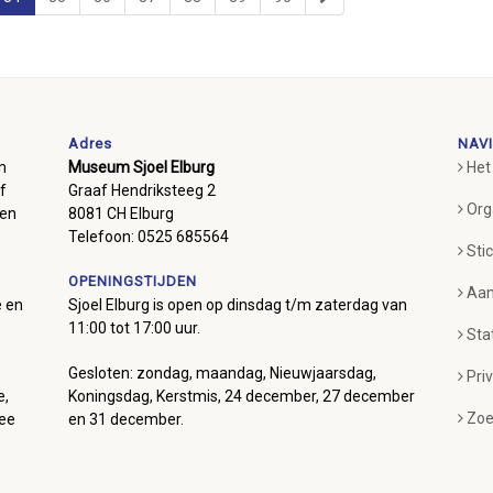
Adres
NAVI
m
Museum Sjoel Elburg
Het
f
Graaf Hendriksteeg 2
Org
ben
8081 CH Elburg
Telefoon: 0525 685564
Sti
OPENINGSTIJDEN
Aan
e en
Sjoel Elburg is open op dinsdag t/m zaterdag van
11:00 tot 17:00 uur.
Sta
Gesloten: zondag, maandag, Nieuwjaarsdag,
Pri
e,
Koningsdag, Kerstmis, 24 december, 27 december
Zoe
mee
en 31 december.