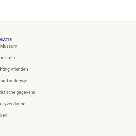
GATIE
 Museum
anisatie
chting Vrienden
bod onderwijs
tistische gegevens
vacyverklaring
ken