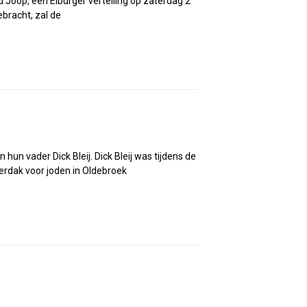
d Joop, een Elburger vertelling op zaterdag 2
ebracht, zal de
n vader Dick Bleij. Dick Bleij was tijdens de
derdak voor joden in Oldebroek