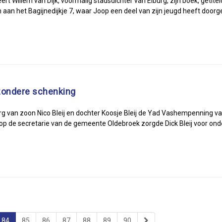
t Willem van Dijk, voormalig stadsdichter van Elburg, zijn boek, getitel
 aan het Bagijnedijkje 7, waar Joop een deel van zijn jeugd heeft doorg
zondere schenking
n zoon Nico Bleij en dochter Koosje Bleij de Yad Vashempenning van hu
rk op de secretarie van de gemeente Oldebroek zorgde Dick Bleij voor on
84
85
86
87
88
89
90