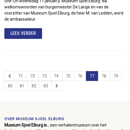
Shir-On woensdag 11 januari jl. Museum Sjoel Elburg. Na
welkomswoorden van burgemeester De Lange en van de
voorzitter van Museum Sjoel Elburg, de heer M. van Ledden, werd
de ambassadeur
LEES VERDER
71
72
73
74
75
76
77
78
79
80
81
82
83
OVER MUSEUM SJOEL ELBURG
Museum Sjoel Elburg is...
een verhalenmuseum over het