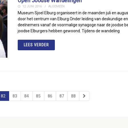
Open Joodse Wandelingen
12 JUNI 2016
ALGEMEEN
Museum Sjoel Elburg organiseert in de maanden juli en augu
door het centrum van Elburg.Onder leiding van deskundige e
deelnemers vanaf de voormalige synagoge naar de joodse be
joodse Elburgers hebben gewoond. Tijdens de wandeling
LEES VERDER
82
83
84
85
86
87
88