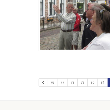
76
77
78
79
80
81