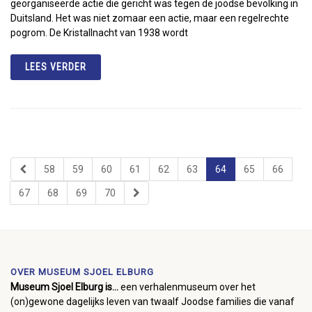
georganiseerde actie die gericht was tegen de joodse bevolking in
Duitsland. Het was niet zomaar een actie, maar een regelrechte
pogrom. De Kristallnacht van 1938 wordt
LEES VERDER
58
59
60
61
62
63
64
65
66
67
68
69
70
OVER MUSEUM SJOEL ELBURG
Museum Sjoel Elburg is...
een verhalenmuseum over het
(on)gewone dagelijks leven van twaalf Joodse families die vanaf