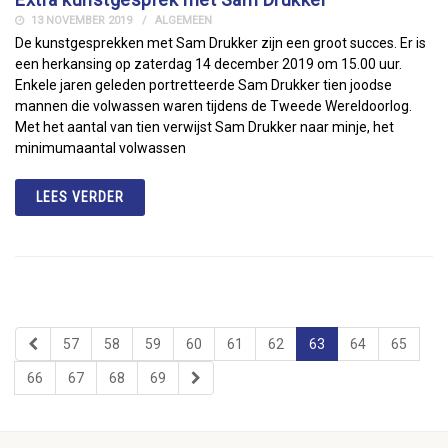
13 NOVEMBER 2019
ALGEMEEN
De kunstgesprekken met Sam Drukker zijn een groot succes. Er is
een herkansing op zaterdag 14 december 2019 om 15.00 uur.
Enkele jaren geleden portretteerde Sam Drukker tien joodse
mannen die volwassen waren tijdens de Tweede Wereldoorlog.
Met het aantal van tien verwijst Sam Drukker naar minje, het
minimumaantal volwassen
LEES VERDER
57
58
59
60
61
62
63
64
65
66
67
68
69