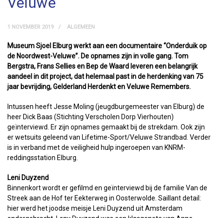
Veluwe
1 NOVEMBER 2019
ALGEMEEN
Museum Sjoel Elburg werkt aan een documentaire “Onderduik op
de Noordwest-Veluwe”. De opnames zijn in volle gang. Tom
Bergstra, Frans Sellies en Bep de Waard leveren een belangrijk
aandeel in dit project, dat helemaal past in de herdenking van 75
jaar bevrijding, Gelderland Herdenkt en Veluwe Remembers.
Intussen heeft Jesse Moling (jeugdburgemeester van Elburg) de
heer Dick Baas (Stichting Verscholen Dorp Vierhouten)
geïnterviewd. Er zijn opnames gemaakt bij de strekdam. Ook zijn
er wetsuits geleend van Lifetime-Sport/Veluwe Strandbad. Verder
is in verband met de veiligheid hulp ingeroepen van KNRM-
reddingsstation Elburg.
Leni Duyzend
Binnenkort wordt er gefilmd en geïnterviewd bij de familie Van de
Streek aan de Hof ter Eekterweg in Oosterwolde. Saillant detail:
hier werd het joodse meisje Leni Duyzend uit Amsterdam