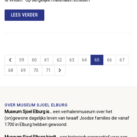
LEES VERDER
59
60
61
62
63
64
65
66
67
68
69
70
71
OVER MUSEUM SJOEL ELBURG
Museum Sjoel Elburg is...
een verhalenmuseum over het
(on)gewone dagelijks leven van twaalf Joodse families die vanaf
1700 in Elburg hebben gewoond.
Museum Sjoel Elburg biedt...
een historisch perspectief voor een