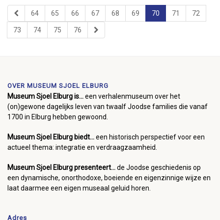
64
65
66
67
68
69
70
71
72
73
74
75
76
OVER MUSEUM SJOEL ELBURG
Museum Sjoel Elburg is...
een verhalenmuseum over het
(on)gewone dagelijks leven van twaalf Joodse families die vanaf
1700 in Elburg hebben gewoond.
Museum Sjoel Elburg biedt...
een historisch perspectief voor een
actueel thema: integratie en verdraagzaamheid.
Museum Sjoel Elburg presenteert...
de Joodse geschiedenis op
een dynamische, onorthodoxe, boeiende en eigenzinnige wijze en
laat daarmee een eigen museaal geluid horen.
Adres