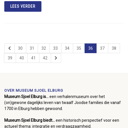
LEES VERDER
30
31
32
33
34
35
36
37
38
39
40
41
42
OVER MUSEUM SJOEL ELBURG
Museum Sjoel Elburg is...
een verhalenmuseum over het
(on)gewone dagelijks leven van twaalf Joodse families die vanaf
1700 in Elburg hebben gewoond.
Museum Sjoel Elburg biedt...
een historisch perspectief voor een
actueel thema: integratie en verdraagzaamheid.