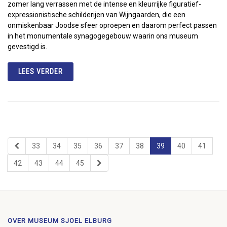
zomer lang verrassen met de intense en kleurrijke figuratief-
expressionistische schilderijen van Wijngaarden, die een
onmiskenbaar Joodse sfeer oproepen en daarom perfect passen
in het monumentale synagogegebouw waarin ons museum
gevestigd is.
LEES VERDER
33
34
35
36
37
38
39
40
41
42
43
44
45
OVER MUSEUM SJOEL ELBURG