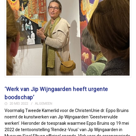
‘Werk van Jip Wijngaarden heeft urgente
boodschap’
20 MEI 2022
ALGEMEEN
Voormalig Tweede Kamerlid voor de ChristenUnie dr. Eppo Bruins
noemt de kunstwerken van Jip Wijngaarden ‘Geestvervulde
werken’. Hieronder de toespraak waarmee Eppo Bruins op 19 mei
2022 de tentoonstelling ‘Rendez-Vous’ van Jip Wijngaarden in
Museum Sjoel Elburg officieel opende. Vlak voor de coronaperiode,