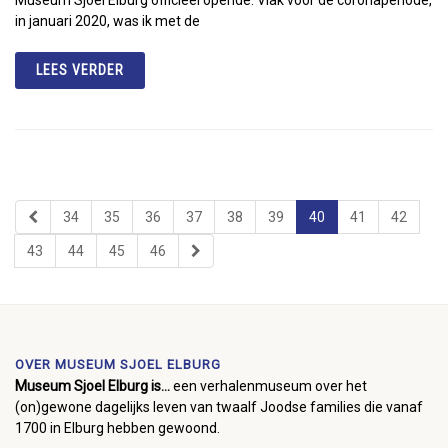
in januari 2020, was ik met de
LEES VERDER
34
35
36
37
38
39
40
41
42
43
44
45
46
OVER MUSEUM SJOEL ELBURG
Museum Sjoel Elburg is...
een verhalenmuseum over het
(on)gewone dagelijks leven van twaalf Joodse families die vanaf
1700 in Elburg hebben gewoond.