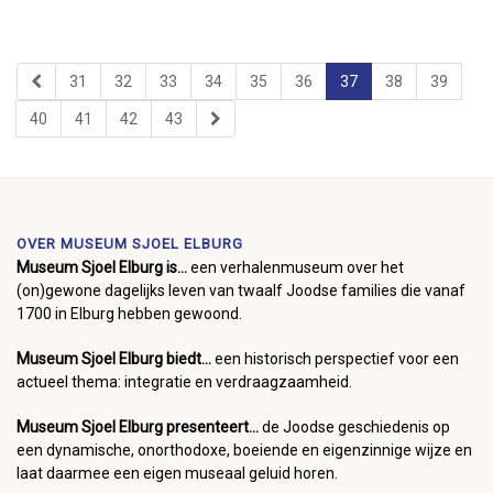
31
32
33
34
35
36
37
38
39
40
41
42
43
OVER MUSEUM SJOEL ELBURG
Museum Sjoel Elburg is...
een verhalenmuseum over het
(on)gewone dagelijks leven van twaalf Joodse families die vanaf
1700 in Elburg hebben gewoond.
Museum Sjoel Elburg biedt...
een historisch perspectief voor een
actueel thema: integratie en verdraagzaamheid.
Museum Sjoel Elburg presenteert...
de Joodse geschiedenis op
een dynamische, onorthodoxe, boeiende en eigenzinnige wijze en
laat daarmee een eigen museaal geluid horen.