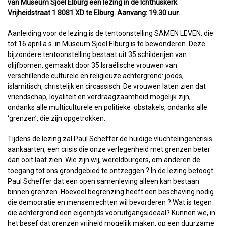
van Museum Sjoel Elburg een lezing in de Ichthuskerk
Vrijheidstraat 1 8081 XD te Elburg. Aanvang: 19.30 uur.
Aanleiding voor de lezing is de tentoonstelling SAMEN LEVEN, die
tot 16 april a.s. in Museum Sjoel Elburg is te bewonderen. Deze
bijzondere tentoonstelling bestaat uit 35 schilderijen van
olijfbomen, gemaakt door 35 Israëlische vrouwen van
verschillende culturele en religieuze achtergrond: joods,
islamitisch, christelijk en circassisch. De vrouwen laten zien dat
vriendschap, loyaliteit en verdraagzaamheid mogelijk zijn,
ondanks alle multiculturele en politieke obstakels, ondanks alle
‘grenzen’, die zijn opgetrokken.
Tijdens de lezing zal Paul Scheffer de huidige vluchtelingencrisis
aankaarten, een crisis die onze verlegenheid met grenzen beter
dan ooit laat zien. Wie zijn wij, wereldburgers, om anderen de
toegang tot ons grondgebied te ontzeggen ? In de lezing betoogt
Paul Scheffer dat een open samenleving alleen kan bestaan
binnen grenzen. Hoeveel begrenzing heeft een beschaving nodig
die democratie en mensenrechten wil bevorderen ? Wat is tegen
die achtergrond een eigentijds vooruitgangsideaal? Kunnen we, in
het besef dat grenzen vrijheid mogelijk maken, op een duurzame