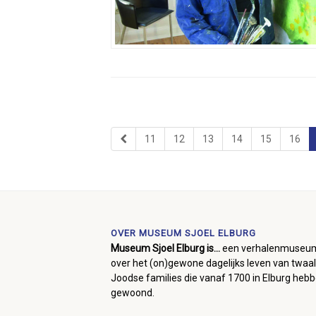
11
12
13
14
15
16
OVER MUSEUM SJOEL ELBURG
Museum Sjoel Elburg is...
een verhalenmuseu
over het (on)gewone dagelijks leven van twaal
Joodse families die vanaf 1700 in Elburg heb
gewoond.