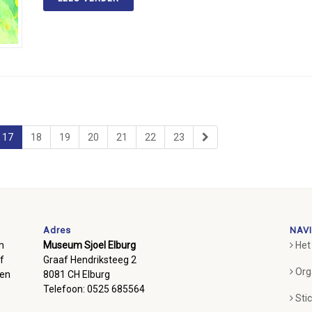
17
18
19
20
21
22
23
Adres
NAVI
m
Museum Sjoel Elburg
Het
f
Graaf Hendriksteeg 2
Org
ben
8081 CH Elburg
Telefoon: 0525 685564
Sti