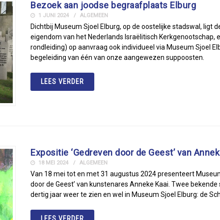
Bezoek aan joodse begraafplaats Elburg
1 JUNI 2024
ALGEMEEN
Dichtbij Museum Sjoel Elburg, op de oostelijke stadswal, ligt
eigendom van het Nederlands Israëlitisch Kerkgenootschap, e
rondleiding) op aanvraag ook individueel via Museum Sjoel El
begeleiding van één van onze aangewezen suppoosten.
LEES VERDER
Expositie ‘Gedreven door de Geest’ van Annek
18 MEI 2024
ALGEMEEN
Van 18 mei tot en met 31 augustus 2024 presenteert Museum 
door de Geest’ van kunstenares Anneke Kaai. Twee bekende s
dertig jaar weer te zien en wel in Museum Sjoel Elburg: de S
LEES VERDER