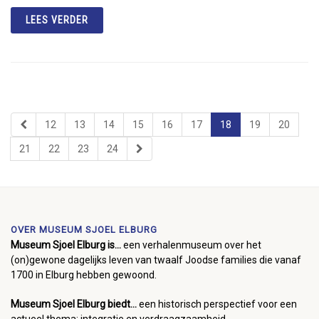
LEES VERDER
12
13
14
15
16
17
18
19
20
21
22
23
24
OVER MUSEUM SJOEL ELBURG
Museum Sjoel Elburg is...
een verhalenmuseum over het
(on)gewone dagelijks leven van twaalf Joodse families die vanaf
1700 in Elburg hebben gewoond.
Museum Sjoel Elburg biedt...
een historisch perspectief voor een
actueel thema: integratie en verdraagzaamheid.