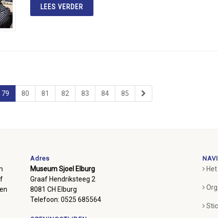
LEES VERDER
79
80
81
82
83
84
85
Adres
NAVI
m
Museum Sjoel Elburg
Het
f
Graaf Hendriksteeg 2
Org
ben
8081 CH Elburg
Telefoon: 0525 685564
Sti