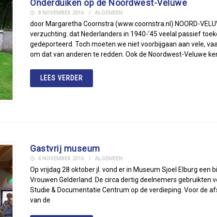
Onderduiken op de Noordwest-Veluwe
8 NOVEMBER 2016
ALGEMEEN
door Margaretha Coornstra (www.coornstra.nl) NOORD-VELUW
verzuchting: dat Nederlanders in 1940-’45 veelal passief t
gedeporteerd. Toch moeten we niet voorbijgaan aan vele, v
om dat van anderen te redden. Ook de Noordwest-Veluwe k
LEES VERDER
Gastvrij museum
4 NOVEMBER 2016
ALGEMEEN
Op vrijdag 28 oktober jl. vond er in Museum Sjoel Elburg een
Vrouwen Gelderland. De circa dertig deelnemers gebruikten 
Studie & Documentatie Centrum op de verdieping. Voor de afs
van de