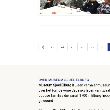
73
74
75
76
77
78
OVER MUSEUM SJOEL ELBURG
Museum Sjoel Elburg is...
een verhalenmuseu
over het (on)gewone dagelijks leven van twaal
Joodse families die vanaf 1700 in Elburg heb
gewoond.