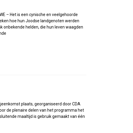
E – Het is een cynische en veelgehoorde
oekeken hoe hun Joodse landgenoten werden
aak onbekende helden, die hun leven waagden
ende
 bijeenkomst plaats, georganiseerd door CDA
voor de plenaire delen van het programma het
luitende maaltijd is gebruik gemaakt van één