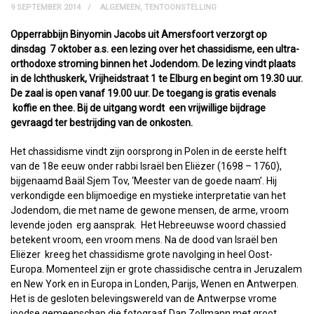
9 SEPTEMBER 2014
ALGEMEEN
,
TENTOONSTELLING
Opperrabbijn Binyomin Jacobs uit Amersfoort verzorgt op
dinsdag 7 oktober a.s. een lezing over het chassidisme, een ultra-
orthodoxe stroming binnen het Jodendom. De lezing vindt plaats
in de Ichthuskerk, Vrijheidstraat 1 te Elburg en begint om 19.30 uur.
De zaal is open vanaf 19.00 uur. De toegang is gratis evenals
koffie en thee. Bij de uitgang wordt een vrijwillige bijdrage
gevraagd ter bestrijding van de onkosten.
Het chassidisme vindt zijn oorsprong in Polen in de eerste helft
van de 18e eeuw onder rabbi Israël ben Eliëzer (1698 – 1760),
bijgenaamd Baäl Sjem Tov, ‘Meester van de goede naam’. Hij
verkondigde een blijmoedige en mystieke interpretatie van het
Jodendom, die met name de gewone mensen, de arme, vroom
levende joden erg aansprak. Het Hebreeuwse woord chassied
betekent vroom, een vroom mens. Na de dood van Israël ben
Eliëzer kreeg het chassidisme grote navolging in heel Oost-
Europa. Momenteel zijn er grote chassidische centra in Jeruzalem
en New York en in Europa in Londen, Parijs, Wenen en Antwerpen.
Het is de gesloten belevingswereld van de Antwerpse vrome
joodse gemeenschap die fotograaf Dan Zollmann met groot