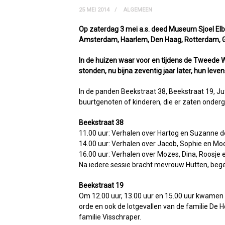
25 MEI 2014
ALGEMEEN
Op zaterdag 3 mei a.s. deed Museum Sjoel Elbu
Amsterdam, Haarlem, Den Haag, Rotterdam, Gr
In de huizen waar voor en tijdens de Tweede
stonden, nu bijna zeventig jaar later, hun leve
In de panden Beekstraat 38, Beekstraat 19, J
buurtgenoten of kinderen, die er zaten onder
Beekstraat 38
11.00 uur: Verhalen over Hartog en Suzanne d
14.00 uur: Verhalen over Jacob, Sophie en Mo
16.00 uur: Verhalen over Mozes, Dina, Roosje 
Na iedere sessie bracht mevrouw Hutten, begel
Beekstraat 19
Om 12.00 uur, 13.00 uur en 15.00 uur kwamen
orde en ook de lotgevallen van de familie De 
familie Visschraper.