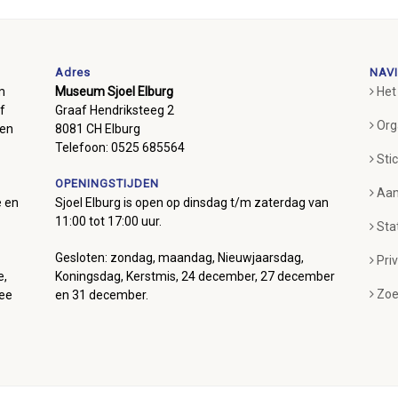
Adres
NAVI
m
Museum Sjoel Elburg
Het
f
Graaf Hendriksteeg 2
Org
ben
8081 CH Elburg
Telefoon: 0525 685564
Sti
OPENINGSTIJDEN
Aan
e en
Sjoel Elburg is open op dinsdag t/m zaterdag van
11:00 tot 17:00 uur.
Sta
Gesloten: zondag, maandag, Nieuwjaarsdag,
Pri
e,
Koningsdag, Kerstmis, 24 december, 27 december
Zoe
mee
en 31 december.