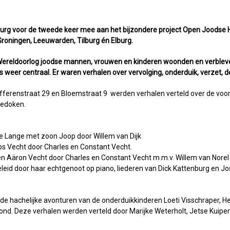
rg voor de tweede keer mee aan het bijzondere project Open Joodse Huiz
oningen, Leeuwarden, Tilburg én Elburg.
 Wereldoorlog joodse mannen, vrouwen en kinderen woonden en verble
ns weer centraal. Er waren verhalen over vervolging, onderduik, verzet, d
ufferenstraat 29 en Bloemstraat 9 werden verhalen verteld over de vo
gedoken.
e Lange met zoon Joop door Willem van Dijk
os Vecht door Charles en Constant Vecht.
en Aäron Vecht door Charles en Constant Vecht m.m.v. Willem van Norel
eid door haar echtgenoot op piano, liederen van Dick Kattenburg en Jo
 de hachelijke avonturen van de onderduikkinderen Loeti Visschraper,
Hond. Deze verhalen werden verteld door Marijke Weterholt, Jetse Kuipe