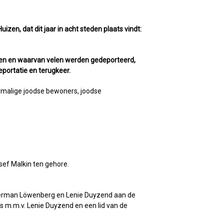
en, dat dit jaar in acht steden plaats vindt:
ven en waarvan velen werden gedeporteerd,
eportatie en terugkeer.
ormalige joodse bewoners, joodse
sef Malkin ten gehore.
 Herman Löwenberg en Lenie Duyzend aan de
rs m.m.v. Lenie Duyzend en een lid van de