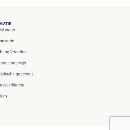
GATIE
 Museum
anisatie
chting Vrienden
bod onderwijs
tistische gegevens
vacyverklaring
ken