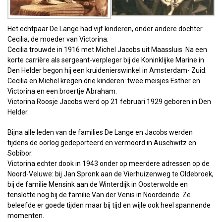
Het echtpaar De Lange had vijf kinderen, onder andere dochter
Cecilia, de moeder van Victorina.
Cecilia trouwde in 1916 met Michel Jacobs uit Maassluis. Na een
korte carrière als sergeant-verpleger bij de Koninklijke Marine in
Den Helder begon hij een kruidenierswinkel in Amsterdam- Zuid.
Cecilia en Michel kregen drie kinderen: twee meisjes Esther en
Victorina en een broertje Abraham.
Victorina Roosje Jacobs werd op 21 februari 1929 geboren in Den
Helder.
Bijna alle leden van de families De Lange en Jacobs werden
tijdens de oorlog gedeporteerd en vermoord in Auschwitz en
Sobibor.
Victorina echter dook in 1943 onder op meerdere adressen op de
Noord-Veluwe: bij Jan Spronk aan de Vierhuizenweg te Oldebroek,
bij de familie Mensink aan de Winterdijk in Oosterwolde en
tenslotte nog bij de familie Van der Venis in Noordeinde. Ze
beleefde er goede tijden maar bij tijd en wijle ook heel spannende
momenten.