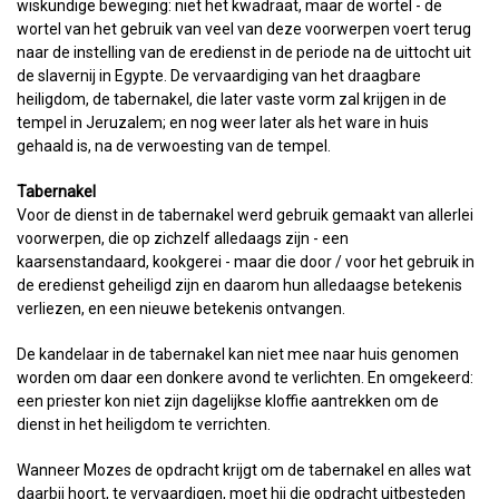
wiskundige beweging: niet het kwadraat, maar de wortel - de
wortel van het gebruik van veel van deze voorwerpen voert terug
naar de instelling van de eredienst in de periode na de uittocht uit
de slavernij in Egypte. De vervaardiging van het draagbare
heiligdom, de tabernakel, die later vaste vorm zal krijgen in de
tempel in Jeruzalem; en nog weer later als het ware in huis
gehaald is, na de verwoesting van de tempel.
Tabernakel
Voor de dienst in de tabernakel werd gebruik gemaakt van allerlei
voorwerpen, die op zichzelf alledaags zijn - een
kaarsenstandaard, kookgerei - maar die door / voor het gebruik in
de eredienst geheiligd zijn en daarom hun alledaagse betekenis
verliezen, en een nieuwe betekenis ontvangen.
De kandelaar in de tabernakel kan niet mee naar huis genomen
worden om daar een donkere avond te verlichten. En omgekeerd:
een priester kon niet zijn dagelijkse kloffie aantrekken om de
dienst in het heiligdom te verrichten.
Wanneer Mozes de opdracht krijgt om de tabernakel en alles wat
daarbij hoort, te vervaardigen, moet hij die opdracht uitbesteden