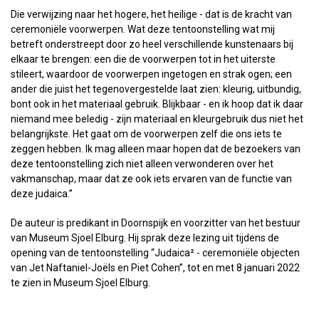
Die verwijzing naar het hogere, het heilige - dat is de kracht van
ceremoniële voorwerpen. Wat deze tentoonstelling wat mij
betreft onderstreept door zo heel verschillende kunstenaars bij
elkaar te brengen: een die de voorwerpen tot in het uiterste
stileert, waardoor de voorwerpen ingetogen en strak ogen; een
ander die juist het tegenovergestelde laat zien: kleurig, uitbundig,
bont ook in het materiaal gebruik. Blijkbaar - en ik hoop dat ik daar
niemand mee beledig - zijn materiaal en kleurgebruik dus niet het
belangrijkste. Het gaat om de voorwerpen zelf die ons iets te
zeggen hebben. Ik mag alleen maar hopen dat de bezoekers van
deze tentoonstelling zich niet alleen verwonderen over het
vakmanschap, maar dat ze ook iets ervaren van de functie van
deze judaica.”
De auteur is predikant in Doornspijk en voorzitter van het bestuur
van Museum Sjoel Elburg. Hij sprak deze lezing uit tijdens de
opening van de tentoonstelling “Judaica² - ceremoniële objecten
van Jet Naftaniel-Joëls en Piet Cohen”, tot en met 8 januari 2022
te zien in Museum Sjoel Elburg.