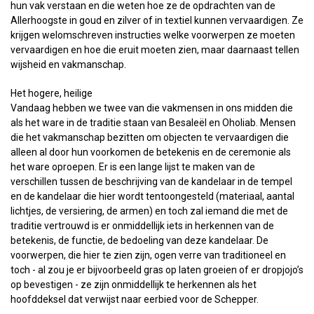
hun vak verstaan en die weten hoe ze de opdrachten van de
Allerhoogste in goud en zilver of in textiel kunnen vervaardigen. Ze
krijgen welomschreven instructies welke voorwerpen ze moeten
vervaardigen en hoe die eruit moeten zien, maar daarnaast tellen
wijsheid en vakmanschap.
Het hogere, heilige
Vandaag hebben we twee van die vakmensen in ons midden die
als het ware in de traditie staan van Besaleël en Oholiab. Mensen
die het vakmanschap bezitten om objecten te vervaardigen die
alleen al door hun voorkomen de betekenis en de ceremonie als
het ware oproepen. Er is een lange lijst te maken van de
verschillen tussen de beschrijving van de kandelaar in de tempel
en de kandelaar die hier wordt tentoongesteld (materiaal, aantal
lichtjes, de versiering, de armen) en toch zal iemand die met de
traditie vertrouwd is er onmiddellijk iets in herkennen van de
betekenis, de functie, de bedoeling van deze kandelaar. De
voorwerpen, die hier te zien zijn, ogen verre van traditioneel en
toch - al zou je er bijvoorbeeld gras op laten groeien of er dropjojo’s
op bevestigen - ze zijn onmiddellijk te herkennen als het
hoofddeksel dat verwijst naar eerbied voor de Schepper.