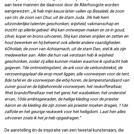
aan twee mannen die daarvoor door de Allerhoogste worden
aangewezen:
„Ik heb mijn keuze laten vallen op Besaleël, de zoon
van Uri, de zoon van Chur, uit de stam Juda.
3
Ik heb hem
uitzonderlijke talenten geschonken, wijsheid, vakmanschap en
inzicht op allerlei gebied:
4
hij kan ontwerpen maken en ze in goud,
zilver, koper en brons uitvoeren,
5
hij kan stenen snijden en zetten en
hout bewerken en hij beheerst ook allerlei andere vaardigheden.
6
Oholiab, de zoon van Achisamach, uit de stam Dan, stel ik als zijn
medewerker aan. Allen die hun vak verstaan heb ik wijsheid
geschonken, zodat zij alles kunnen maken waartoe ik opdracht heb
gegeven:
7
de ontmoetingstent, de ark voor de verbondstekst, de
verzoeningsplaat die erop moet liggen, alle voorwerpen voor de tent,
8
de tafel en de voorwerpen die erbij horen, de lampenstandaard van
zuiver goud en de bijbehorende voorwerpen, het reukofferaltaar,
9
het brandofferaltaar met het gerei, het wasbekken, het onderstel
ervan,
10
de ambtsgewaden, de heilige kleding voor de priester
Aäron en de kleding die zijn zonen als priester moeten dragen,
11
de
zalfolie en het geurige reukwerk voor het heiligdom. Laat hen alles
uitvoeren zoals ik het je heb opgedragen.”
De aanstelling én de inspiratie van een tweetal kunstenaars, die