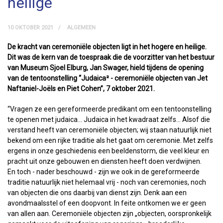
heilige
10 OKTOBER 2021
ALGEMEEN
De kracht van ceremoniële objecten ligt in het hogere en heilige.
Dit was de kern van de toespraak die de voorzitter van het bestuur
van Museum Sjoel Elburg, Jan Swager, hield tijdens de opening
van de tentoonstelling “Judaica² - ceremoniële objecten van Jet
Naftaniel-Joëls en Piet Cohen”, 7 oktober 2021.
“Vragen ze een gereformeerde predikant om een tentoonstelling
te openen met judaica… Judaica in het kwadraat zelfs… Alsof die
verstand heeft van ceremoniële objecten; wij staan natuurlijk niet
bekend om een rijke traditie als het gaat om ceremonie. Met zelfs
ergens in onze geschiedenis een beeldenstorm, die veel kleur en
pracht uit onze gebouwen en diensten heeft doen verdwijnen.
En toch - nader beschouwd - zijn we ook in de gereformeerde
traditie natuurlijk niet helemaal vrij - noch van ceremonies, noch
van objecten die ons daarbij van dienst zijn. Denk aan een
avondmaalsstel of een doopvont. In feite ontkomen we er geen
van allen aan. Ceremoniële objecten zijn „objecten, oorspronkelijk