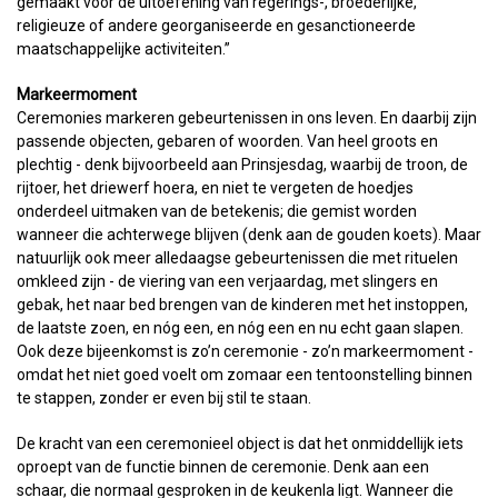
gemaakt voor de uitoefening van regerings-, broederlijke,
religieuze of andere georganiseerde en gesanctioneerde
maatschappelijke activiteiten.”
Markeermoment
Ceremonies markeren gebeurtenissen in ons leven. En daarbij zijn
passende objecten, gebaren of woorden. Van heel groots en
plechtig - denk bijvoorbeeld aan Prinsjesdag, waarbij de troon, de
rijtoer, het driewerf hoera, en niet te vergeten de hoedjes
onderdeel uitmaken van de betekenis; die gemist worden
wanneer die achterwege blijven (denk aan de gouden koets). Maar
natuurlijk ook meer alledaagse gebeurtenissen die met rituelen
omkleed zijn - de viering van een verjaardag, met slingers en
gebak, het naar bed brengen van de kinderen met het instoppen,
de laatste zoen, en nóg een, en nóg een en nu echt gaan slapen.
Ook deze bijeenkomst is zo’n ceremonie - zo’n markeermoment -
omdat het niet goed voelt om zomaar een tentoonstelling binnen
te stappen, zonder er even bij stil te staan.
De kracht van een ceremonieel object is dat het onmiddellijk iets
oproept van de functie binnen de ceremonie. Denk aan een
schaar, die normaal gesproken in de keukenla ligt. Wanneer die