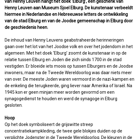
van Henny Leuven hangt het doek ‘Elburg’, een geschenk van
Henny Leuven aan Museum Sjoel Elburg. De kunstenaar verbeeldt
hiermee in Nederlandse en Hebreeuwse letters de ontwikkeling
van de stad Elburg en van de Joodse gemeenschap in Elburg door
de geschiedenis heen.
De inhoud van Henny Leuvens geabstraheerde herinneringen
gaan over het lot van het Joodse volk en over het jodendom in het
algemeen. Met het doek ‘Elburg’ zoomt de kunstenaar in op de
relatie tussen Elburg en Joden die zich sinds 1700 in de stad
vestigden. Er bloeide iets moois op tussen Elburgers en de Joodse
inwoners, maar na de Tweede Wereldoorlog was daar niets meer
van over. De meeste Joden waren vermoord in de nazi-kampen en
de enkeling die terugkeerde, ging liever naar Amerika of Israël. Na
1945 kon er geen minjan meer worden gevormd om een
synagogedienst te houden en werd de synagoge in Elburg
gesloten.
Hoop
Op het doek symboliseert de grijswitte streep
concentratiekampkleding, de twee gele blokjes duiden op de
verplichte Jodenster in de Tweede Wereldoorlog. De kleuren in de