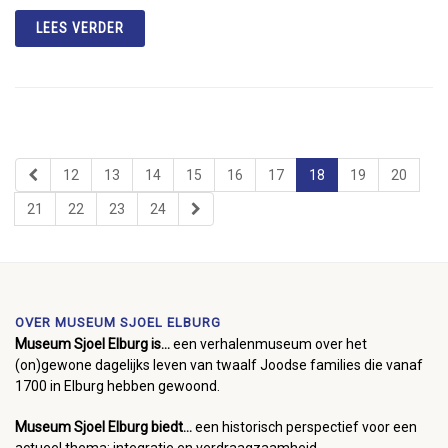
LEES VERDER
12
13
14
15
16
17
18
19
20
21
22
23
24
OVER MUSEUM SJOEL ELBURG
Museum Sjoel Elburg is...
een verhalenmuseum over het
(on)gewone dagelijks leven van twaalf Joodse families die vanaf
1700 in Elburg hebben gewoond.
Museum Sjoel Elburg biedt...
een historisch perspectief voor een
actueel thema: integratie en verdraagzaamheid.