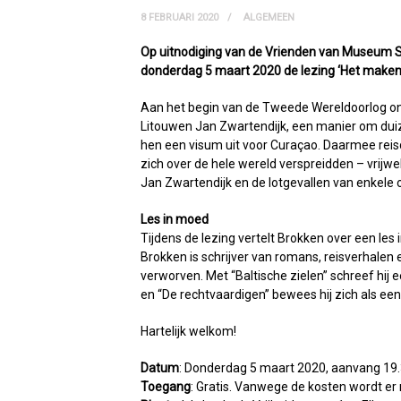
8 FEBRUARI 2020
ALGEMEEN
Op uitnodiging van de Vrienden van Museum Sj
donderdag 5 maart 2020 de lezing ‘Het maken 
Aan het begin van de Tweede Wereldoorlog ont
Litouwen Jan Zwartendijk, een manier om duize
hen een visum uit voor Curaçao. Daarmee reis
zich over de hele wereld verspreidden – vrijwe
Jan Zwartendijk en de lotgevallen van enkele
Les in moed
Tijdens de lezing vertelt Brokken over een les
Brokken is schrijver van romans, reisverhalen en
verworven. Met “Baltische zielen” schreef hi
en “De rechtvaardigen” bewees hij zich als een
Hartelijk welkom!
Datum
: Donderdag 5 maart 2020, aanvang 19.
Toegang
: Gratis. Vanwege de kosten wordt er