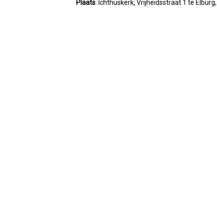
Plaats
: Ichthuskerk, Vrijheidsstraat 1 te Elburg