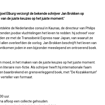
oel Elburg verzorgt de bekende schrijver Jan Brokken op
van de juiste keuzes op het juiste moment.’
dekte de Nederlandse consul in Kaunas, de directeur van Philips
nden joodse vluchtelingen het leven te redden: hij schreef voor
den ze met de Transsiberië Express naar Japan, van waaruit ze
l allen overleefden de oorlog. Jan Brokken beschrijft het leven van
 ontkomen joden in een bijzonder meeslepend en ontroerend boek.
 in moed, in het maken van de juiste keuzes op het juiste moment.
 literaire non-fictie. Als schrijver heeft hij internationale faam
j een baanbrekend en grensverleggend boek, met “De Kozakkentuin”
 verteller van formaat.
30 uur.
 na afloop een collecte gehouden.