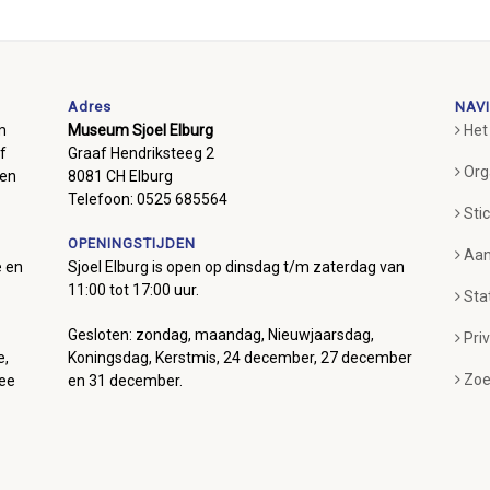
Adres
NAVI
m
Museum Sjoel Elburg
Het
f
Graaf Hendriksteeg 2
Org
ben
8081 CH Elburg
Telefoon: 0525 685564
Sti
OPENINGSTIJDEN
Aan
e en
Sjoel Elburg is open op dinsdag t/m zaterdag van
11:00 tot 17:00 uur.
Sta
Gesloten: zondag, maandag, Nieuwjaarsdag,
Pri
e,
Koningsdag, Kerstmis, 24 december, 27 december
Zoe
mee
en 31 december.