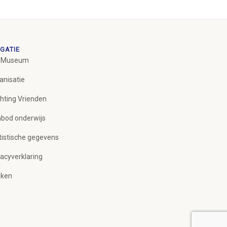
GATIE
 Museum
anisatie
chting Vrienden
bod onderwijs
tistische gegevens
vacyverklaring
ken