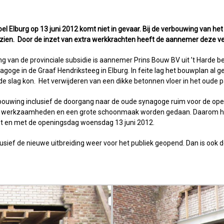
l Elburg op 13 juni 2012 komt niet in gevaar. Bij de verbouwing van h
zien. Door de inzet van extra werkkrachten heeft de aannemer deze ve
ng van de provinciale subsidie is aannemer Prins Bouw BV uit ’t Hard
oge in de Graaf Hendriksteeg in Elburg. In feite lag het bouwplan al g
e slag kon. Het verwijderen van een dikke betonnen vloer in het oude pa
bouwing inclusief de doorgang naar de oude synagoge ruim voor de openi
e werkzaamheden en een grote schoonmaak worden gedaan. Daarom he
 tot en met de openingsdag woensdag 13 juni 2012.
sief de nieuwe uitbreiding weer voor het publiek geopend. Dan is ook 