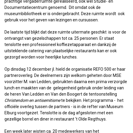
prachtige vergaderruimte gerealiseerd, ook wel Studie- en
Documentatiecentrum genoemd. Dit omdat ook de
museumbibliotheek er is ondergebracht. Deze ruimte wordt ook
gebruik voor het geven van lezingen en cursussen.
De laatste tijd blijkt dat deze ruimte uitermate geschikt is voor de
ontvangst van gezelschappen tot ca. 25 personen. Er staat
tenslotte een professioneel koffiezetapparaat en dankzij de
uitsteklende catering van plaatselijke restaurants kan er ook
gezorgd worden voor heerlijke lunches.
Op dinsdag 12 december jl. hield de organisatie REFO 500 er haar
partneroverleg. De deelnemers zijn welkom geheten door MSE
voorzitter M. van Ledden, gebruikten daarna een prima verzorgde
lunch en maakten van de gelegenheid gebruik onder leiding van
de heren Van Ledden en Van den Boogert de tentoonstelling
Christendom en antisemitisme
te bekijken. Het programma - het
officiële overleg tussen de partners - is in de refter van Museum
Elburg voortgezet. Tenslotte is de dag afgesloten met een
gezellige borrel en diner in restaurant 't Olde Regthuys.
Een week later wisten ca. 20 medewerkers van het