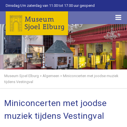
Dinsdag t/m zaterdag van 11.00 tot 17.00 uur geopend
Museum Sjoel Elburg
>
Algemeen
>
Miniconcerten met joodse muziek
tijdens Vestingval
Miniconcerten met joodse
muziek tijdens Vestingval