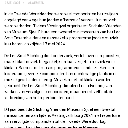
6 MEI 2024
ALGEMEEN
In de Tweede Wereldoorlog werd veel componisten het zwijgen
opgelegd vanwege hun joodse afkomst of verzet. Hun muziek
werd verboden. Tijdens Vestingval organiseert Stichting Vrienden
van Museum Sjoel Elburg een tweetal miniconcerten van het Leo
Smit Ensemble dat een aanstekelijk programma joodse muziek
laat horen, op vrijdag 17 mei 2024.
De Leo Smit Stichting doet onderzoek, vertelt over componisten,
maakt bladmuziek toegankelijk en laat vergeten muziek weer
klinken. Samen met musici, programmeurs, onderzoekers en
luisteraars geven ze componisten hun rechtmatige plaats in de
muziekgeschiedenis terug. Muziek moet tot klinken worden
gebracht. De Leo Smit Stichting stimuleert de uitvoering van
werken van vervolgde componisten, maar neemt zelf ook de
verbreiding van het repertoire ter hand.
Dit jaar biedt de Stichting Vrienden Museum Sjoel een tweetal
miniconcerten aan tijdens Vestingval Elburg 2024 met repertoire
van vervolgde componisten uit de Tweede Wereldoorlog,
uitgevoerd door Eleonore Pameijer en Irene Maessen.