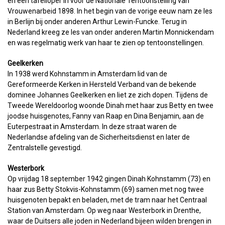
en een tafelloper in voor de Nationale Tentoonstelling van
Vrouwenarbeid 1898. In het begin van de vorige eeuw nam ze les
in Berlijn bij onder anderen Arthur Lewin-Funcke. Terug in
Nederland kreeg ze les van onder anderen Martin Monnickendam
en was regelmatig werk van haar te zien op tentoonstellingen.
Geelkerken
In 1938 werd Kohnstamm in Amsterdam lid van de
Gereformeerde Kerken in Hersteld Verband van de bekende
dominee Johannes Geelkerken en liet ze zich dopen. Tijdens de
Tweede Wereldoorlog woonde Dinah met haar zus Betty en twee
joodse huisgenotes, Fanny van Raap en Dina Benjamin, aan de
Euterpestraat in Amsterdam. In deze straat waren de
Nederlandse afdeling van de Sicherheitsdienst en later de
Zentralstelle gevestigd.
Westerbork
Op vrijdag 18 september 1942 gingen Dinah Kohnstamm (73) en
haar zus Betty Stokvis-Kohnstamm (69) samen met nog twee
huisgenoten bepakt en beladen, met de tram naar het Centraal
Station van Amsterdam. Op weg naar Westerbork in Drenthe,
waar de Duitsers alle joden in Nederland bijeen wilden brengen in