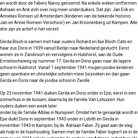
en wordt door de Fabers Nancy genoemd. Na enkele weken ontfermen
Adriaan en Ank zich over nog meer onderduikers. Dat zijn: Jan Erik en
Annelies Romein uit Amsterdam (kinderen van de bekende historici
Jan en Annie Romein-Verschoor) en Jan Kroonenberg uit Kampen. Alle
drie zijn ze actief in het verzet.
Gerda Bloch is samen met haar ouders Richard en Ilse Bloch-Cats en
haar zus Doris in 1939 vanuit Berlijn naar Nederland gevlucht. Eerst
wonen ze in Zandvoort en vervolgens in Hulshorst, aan de Oude
Ermeloscheweg op nummer 17. Gerda en Doris gaan naar de lagere
school in Hulshorst. Vanaf 1 september 1941 mogen joodse kinderen
geen openbare en christelijke scholen meer bezoeken en dan gaan
Gerda en Doris naar de joodse school in Zwolle.
Op 23 november 1941 duiken Gerda en Doris onder in Epe, eerst in een
zomerhuis in de bossen, daarna bij de familie Van Lohuizen. Hun
ouders duiken een week later
onder bij de familie Alblas in Nunspeet. Omdat het te gevaarlijk wordt in
Epe duikt Doris in september 1943 onder in Lobith en Gerda in
november 1943 in Kampen, bij ds. Adriaan Faber. Zij gaat aan de slag
als hulp in de huishouding. Samen met de familie Faber logeert ze in de