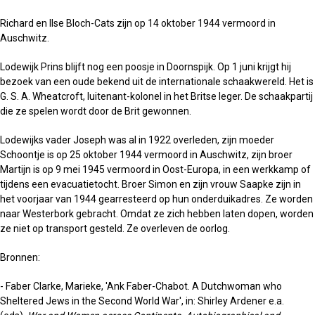
Richard en Ilse Bloch-Cats zijn op 14 oktober 1944 vermoord in
Auschwitz.
Lodewijk Prins blijft nog een poosje in Doornspijk. Op 1 juni krijgt hij
bezoek van een oude bekend uit de internationale schaakwereld. Het is
G. S. A. Wheatcroft, luitenant-kolonel in het Britse leger. De schaakpartij
die ze spelen wordt door de Brit gewonnen.
Lodewijks vader Joseph was al in 1922 overleden, zijn moeder
Schoontje is op 25 oktober 1944 vermoord in Auschwitz, zijn broer
Martijn is op 9 mei 1945 vermoord in Oost-Europa, in een werkkamp of
tijdens een evacuatietocht. Broer Simon en zijn vrouw Saapke zijn in
het voorjaar van 1944 gearresteerd op hun onderduikadres. Ze worden
naar Westerbork gebracht. Omdat ze zich hebben laten dopen, worden
ze niet op transport gesteld. Ze overleven de oorlog.
Bronnen:
- Faber Clarke, Marieke, 'Ank Faber-Chabot. A Dutchwoman who
Sheltered Jews in the Second World War', in: Shirley Ardener e.a.