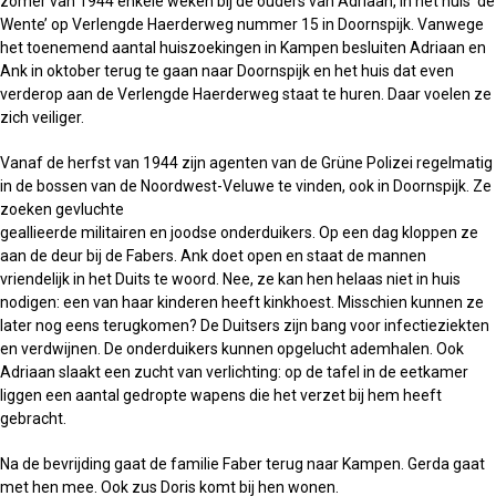
zomer van 1944 enkele weken bij de ouders van Adriaan, in het huis ‘de
Wente’ op Verlengde Haerderweg nummer 15 in Doornspijk. Vanwege
het toenemend aantal huiszoekingen in Kampen besluiten Adriaan en
Ank in oktober terug te gaan naar Doornspijk en het huis dat even
verderop aan de Verlengde Haerderweg staat te huren. Daar voelen ze
zich veiliger.
Vanaf de herfst van 1944 zijn agenten van de Grüne Polizei regelmatig
in de bossen van de Noordwest-Veluwe te vinden, ook in Doornspijk. Ze
zoeken gevluchte
geallieerde militairen en joodse onderduikers. Op een dag kloppen ze
aan de deur bij de Fabers. Ank doet open en staat de mannen
vriendelijk in het Duits te woord. Nee, ze kan hen helaas niet in huis
nodigen: een van haar kinderen heeft kinkhoest. Misschien kunnen ze
later nog eens terugkomen? De Duitsers zijn bang voor infectieziekten
en verdwijnen. De onderduikers kunnen opgelucht ademhalen. Ook
Adriaan slaakt een zucht van verlichting: op de tafel in de eetkamer
liggen een aantal gedropte wapens die het verzet bij hem heeft
gebracht.
Na de bevrijding gaat de familie Faber terug naar Kampen. Gerda gaat
met hen mee. Ook zus Doris komt bij hen wonen.