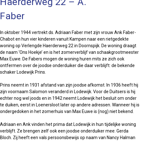
Haerderweg 22 – A.
Faber
In oktober 1944 vertrekt ds. Adriaan Faber met zijn vrouw Ank Faber-
Chabot en hun vier kinderen vanuit Kampen naar een rietgedekte
woning op Verlengde Haerderweg 22 in Doornspijk. De woning draagt
de naam ‘Ons Hoekje’ en is het zomerverblijf van schaakgrootmeester
Max Euwe. De Fabers mogen de woning huren mits ze zich ook
ontfermen over de joodse onderduiker die daar verblijft: de bekende
schaker Lodewijk Prins.
Prins neemt in 1931 afstand van zijn joodse afkomst. In 1936 heeft hij
zijn voornaam Salomon veranderd in Lodewijk. Voor de Duitsers is hij
echter nog wel joods en in 1942 neemt Lodewijk het besluit om onder
te duiken, eerst in Loenersloot later op andere adressen. Wanneer hij is
ondergedoken in het zomerhuis van Max Euwe is (nog) niet bekend.
Adriaan en Ank vinden het prima dat Lodewijk in hun tijdelijke woning
verblijft. Ze brengen zelf ook een joodse onderduiker mee: Gerda
Bloch. Zij heeft een vals persoonsbewijs op naam van Nancy Halman