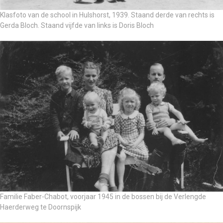
Klasfoto van de school in Hulshorst, 1939. Staand derde van rechts is
Gerda Bloch. Staand vijfde van links is Doris Bloch
Familie Faber-Chabot, voorjaar 1945 in de bossen bij de Verlengde
Haerderweg te Doornspijk