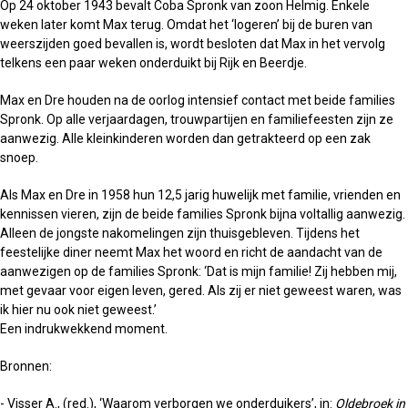
Op 24 oktober 1943 bevalt Coba Spronk van zoon Helmig. Enkele
weken later komt Max terug. Omdat het ‘logeren’ bij de buren van
weerszijden goed bevallen is, wordt besloten dat Max in het vervolg
telkens een paar weken onderduikt bij Rijk en Beerdje.
Max en Dre houden na de oorlog intensief contact met beide families
Spronk. Op alle verjaardagen, trouwpartijen en familiefeesten zijn ze
aanwezig. Alle kleinkinderen worden dan getrakteerd op een zak
snoep.
Als Max en Dre in 1958 hun 12,5 jarig huwelijk met familie, vrienden en
kennissen vieren, zijn de beide families Spronk bijna voltallig aanwezig.
Alleen de jongste nakomelingen zijn thuisgebleven. Tijdens het
feestelijke diner neemt Max het woord en richt de aandacht van de
aanwezigen op de families Spronk: ‘Dat is mijn familie! Zij hebben mij,
met gevaar voor eigen leven, gered. Als zij er niet geweest waren, was
ik hier nu ook niet geweest.’
Een indrukwekkend moment.
Bronnen:
- Visser A., (red.), ‘Waarom verborgen we onderduikers’, in:
Oldebroek in