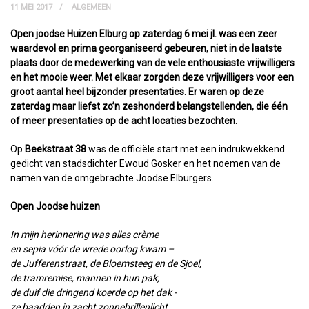
11 MEI 2017
ALGEMEEN
Open joodse Huizen Elburg op zaterdag 6 mei jl. was een zeer
waardevol en prima georganiseerd gebeuren, niet in de laatste
plaats door de medewerking van de vele enthousiaste vrijwilligers
en het mooie weer. Met elkaar zorgden deze vrijwilligers voor een
groot aantal heel bijzonder presentaties. Er waren op deze
zaterdag maar liefst zo’n zeshonderd belangstellenden, die één
of meer presentaties op de acht locaties bezochten.
Op
Beekstraat 38
was de officiële start met een indrukwekkend
gedicht van stadsdichter Ewoud Gosker en het noemen van de
namen van de omgebrachte Joodse Elburgers.
Open Joodse huizen
In mijn herinnering was alles crème
en sepia vóór de wrede oorlog kwam –
de Jufferenstraat, de Bloemsteeg en de Sjoel,
de tramremise, mannen in hun pak,
de duif die dringend koerde op het dak -
ze baadden in zacht zonnebrillenlicht.