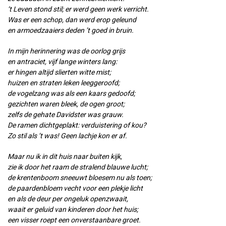
‘t Leven stond stil; er werd geen werk verricht.
Was er een schop, dan werd erop geleund
en armoedzaaiers deden ’t goed in bruin.
In mijn herinnering was de oorlog grijs
en antraciet, vijf lange winters lang:
er hingen altijd slierten witte mist;
huizen en straten leken leeggeroofd;
de vogelzang was als een kaars gedoofd;
gezichten waren bleek, de ogen groot;
zelfs de gehate Davidster was grauw.
De ramen dichtgeplakt: verduistering of kou?
Zo stil als ’t was! Geen lachje kon er af.
Maar nu ik in dit huis naar buiten kijk,
zie ik door het raam de stralend blauwe lucht;
de krentenboom sneeuwt bloesem nu als toen;
de paardenbloem vecht voor een plekje licht
en als de deur per ongeluk openzwaait,
waait er geluid van kinderen door het huis;
een visser roept een onverstaanbare groet.