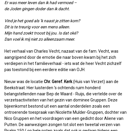
Er was meer leven dan ik had vermoed –
de Joden gingen doder dan ik dacht.
Vind je het goed als ‘k naast je zitten kom?
Dit is te treurig voor een mens alleen.
Mijn hand zoekt troost bij jou. Is dat oké?
Dan voel ik mij niet zo alleenzaam meer.
Het verhaal van Charles Vecht, nazaat van de fam. Vecht, was
aangrijpend door de emotie die naar boven kwam bij het zich
verdiepen in het familieverhaal - iets wat de heer Vecht zichzelf
pas toestond bij een eerdere editie van OJH.
Nieuw was de locatie
Chr. Geref. Kerk
(Huis van Verzet) aan de
Beekstraat. Hier luisterden ’s ochtends ruim honderd
belangstellenden naar Bep de Waard - Ruijs, die vertelde over de
verzetsactiviteiten van het gezin van dominee Gruppen. Deze
bijeenkomst bestond uit een aantal onderdelen zoals een
ontroerende toespraak van Nicolette Mulder-Gruppen, dochter van
Nico Gruppen en het voordragen van een gedicht door Aliene van
Putten. De aanwezigen zongen tot slot een tweetal verzen van
Psalm 150 ( op hele noten zoals dat ook is gedaan tijdens een