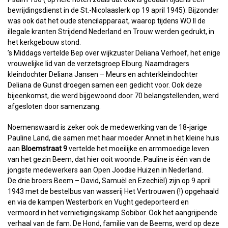
bevrijdingsdienst in de St.-Nicolaaslerk op 19 april 1945). Bijzonder
was ook dat het oude stencilapparaat, waarop tijdens WO II de
illegale kranten Strijdend Nederland en Trouw werden gedrukt, in
het kerkgebouw stond.
’s Middags vertelde Bep over wijkzuster Deliana Verhoef, het enige
vrouwelijke lid van de verzetsgroep Elburg. Naamdragers
kleindochter Deliana Jansen – Meurs en achterkleindochter
Deliana de Gunst droegen samen een gedicht voor. Ook deze
bijeenkomst, die werd bijgewoond door 70 belangstellenden, werd
afgesloten door samenzang.
Noemenswaard is zeker ook de medewerking van de 18-jarige
Pauline Land, die samen met haar moeder Annet in het kleine huis
aan
Bloemstraat 9
vertelde het moeilijke en armmoedige leven
van het gezin Beem, dat hier ooit woonde. Pauline is één van de
jongste medewerkers aan Open Joodse Huizen in Nederland.
De drie broers Beem – David, Samuël en Ezechiël) zijn op 9 april
1943 met de bestelbus van wasserij Het Vertrouwen (!) opgehaald
en via de kampen Westerbork en Vught gedeporteerd en
vermoord in het vernietigingskamp Sobibor. Ook het aangrijpende
verhaal van de fam. De Hond, familie van de Beems, werd op deze