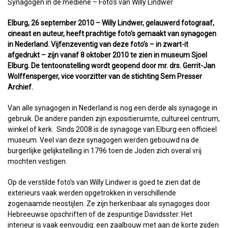
Synagogen in de mediene – Foto’s van Willy Lindwer
Elburg, 26 september 2010 – Willy Lindwer, gelauwerd fotograaf,
cineast en auteur, heeft prachtige foto’s gemaakt van synagogen
in Nederland. Vijfenzeventig van deze foto’s – in zwart-it
afgedrukt – zijn vanaf 8 oktober 2010 te zien in museum Sjoel
Elburg. De tentoonstelling wordt geopend door mr. drs. Gerrit-Jan
Wolffensperger, vice voorzitter van de stichting Sem Presser
Archief.
Van alle synagogen in Nederland is nog een derde als synagoge in
gebruik. De andere panden zijn expositieruimte, cultureel centrum,
winkel of kerk. Sinds 2008 is de synagoge van Elburg een officieel
museum. Veel van deze synagogen werden gebouwd na de
burgerlijke gelijkstelling in 1796 toen de Joden zich overal vrij
mochten vestigen.
Op de verstilde foto’s van Willy Lindwer is goed te zien dat de
exterieurs vaak werden opgetrokken in verschillende
zogenaamde neostijlen. Ze zijn herkenbaar als synagoges door
Hebreeuwse opschriften of de zespuntige Davidsster. Het
interieur is vaak eenvoudig: een zaalbouw met aan de korte zijden