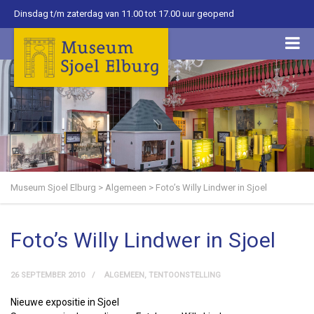
Dinsdag t/m zaterdag van 11.00 tot 17.00 uur geopend
Museum Sjoel Elburg
>
Algemeen
>
Foto’s Willy Lindwer in Sjoel
Foto’s Willy Lindwer in Sjoel
26 SEPTEMBER 2010
ALGEMEEN
,
TENTOONSTELLING
Nieuwe expositie in Sjoel