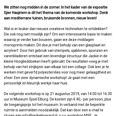
We zitten nog midden in de zomer. In het kader van de expositie
Sjier Hasjiriem is dit het thema van de komende workshop. Denk
aan mediterrane tuinen, bruisende bronnen, nieuw leven!
Wat is er leuker dan nieuwe creatieve technieken te ontdekken?
Die ook nog niet moeilijk zijn? Om een interessante basis te maken
waarop je verder kan bouwen, gaan we deze middagen
monoprints maken. Dit doe je met behulp van een glasplaat en
acrylverf. Door het gebruik van stempels, sjablonen, sponzen en
varenbladeren ontstaat een levendige structuur die Jackie in de
kleine Hooglieddoeken heeft gebruikt. De resultaten voeg je met
behulp van het strijkijzer aan elkaar tot een collage. Ook leer je te
werken met geverfd polyestervlies voor nog meer gelaagdheid en
sfeer. Een zeer dynamische workshop! Je gaat met een
persoonlijk en kleurrijk werkje naar huis.
De volgende workshop is op 21 augustus 2019, van 14.00 tot 16.30
uur in Museum Sjoel Elburg. De kosten zijn € 40,- per persoon, plus
de toegangsprijs tot het museum. In verband met de beperkte
ruimte is aanmelden noodzakelijk. Dat kan door een e-mail te
sturen aan info@jackiehoward.nl, o.v.v. workshop MSE. Je