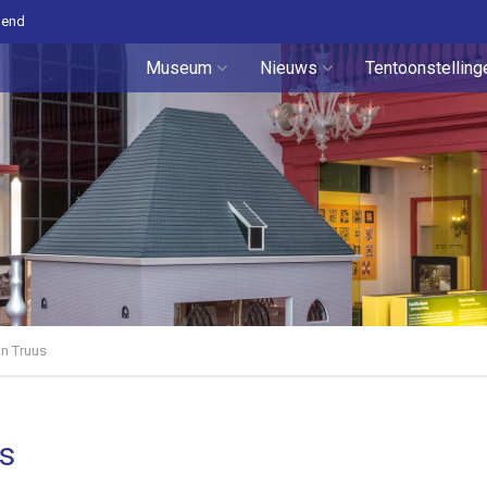
pend
Museum
Nieuws
Tentoonstelling
an Truus
s