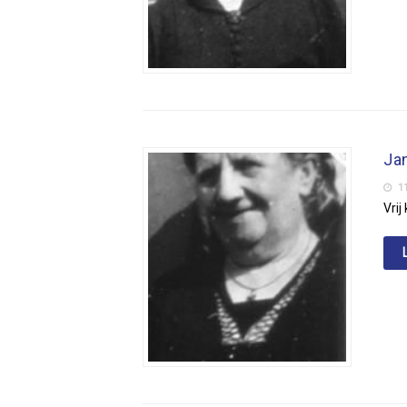
Jan
11
Vrij