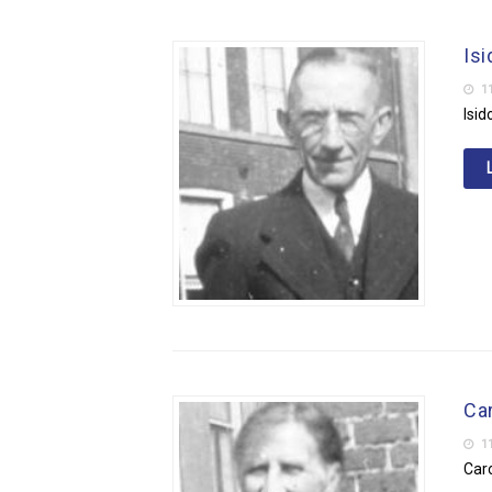
Isi
11
Isid
Car
11
Caro