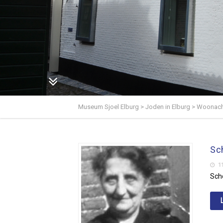
Museum Sjoel Elburg
>
Joden in Elburg
>
Woonacht
Sc
11
Scho