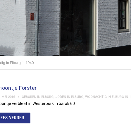
ig in Elburg in 1940
hoontje Förster
 MEI 2016
GEBOREN IN ELBURG
,
JODEN IN ELBURG
,
WOONACHTIG IN ELBURG IN 1
ontje verbleef in Westerbork in barak 60.
LEES VERDER