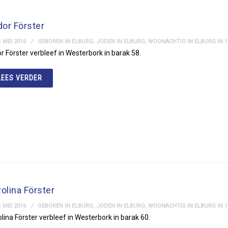
dor Förster
 MEI 2016
GEBOREN IN ELBURG
,
JODEN IN ELBURG
,
WOONACHTIG IN ELBURG IN 1
or Förster verbleef in Westerbork in barak 58.
LEES VERDER
olina Förster
 MEI 2016
GEBOREN IN ELBURG
,
JODEN IN ELBURG
,
WOONACHTIG IN ELBURG IN 1
lina Förster verbleef in Westerbork in barak 60.