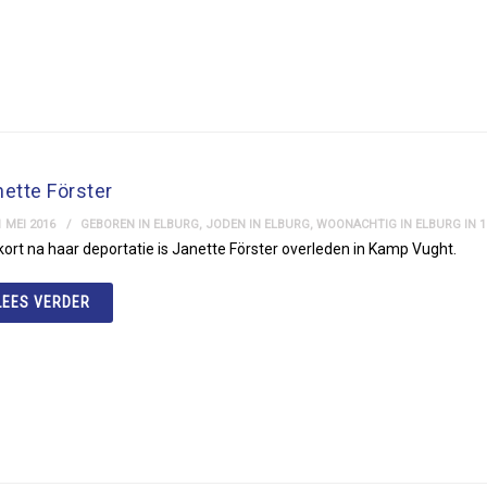
ette Förster
 MEI 2016
GEBOREN IN ELBURG
,
JODEN IN ELBURG
,
WOONACHTIG IN ELBURG IN 1
 kort na haar deportatie is Janette Förster overleden in Kamp Vught.
LEES VERDER