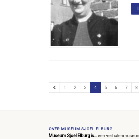
1
2
3
4
5
6
7
8
OVER MUSEUM SJOEL ELBURG
Museum Sjoel Elburg is...
een verhalenmuseu