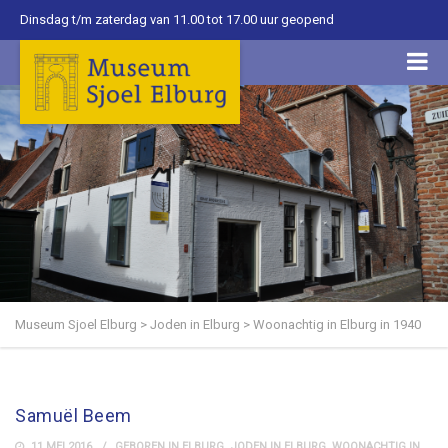
Dinsdag t/m zaterdag van 11.00 tot 17.00 uur geopend
Museum Sjoel Elburg
>
Joden in Elburg
>
Woonachtig in Elburg in 1940
Samuël Beem
11 MEI 2016
GEBOREN IN ELBURG
,
JODEN IN ELBURG
,
WOONACHTIG IN