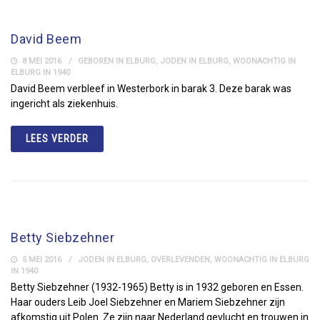
David Beem
8 MEI 2016
GEBOREN IN ELBURG
,
JODEN IN ELBURG
,
WOONACHTIG IN
ELBURG IN 1940
David Beem verbleef in Westerbork in barak 3. Deze barak was
ingericht als ziekenhuis.
LEES VERDER
Betty Siebzehner
5 MEI 2016
JODEN IN ELBURG
,
OVERLEVENDEN
,
WOONACHTIG IN ELBURG
IN 1940
Betty Siebzehner (1932-1965) Betty is in 1932 geboren en Essen.
Haar ouders Leib Joel Siebzehner en Mariem Siebzehner zijn
afkomstig uit Polen. Ze zijn naar Nederland gevlucht en trouwen in