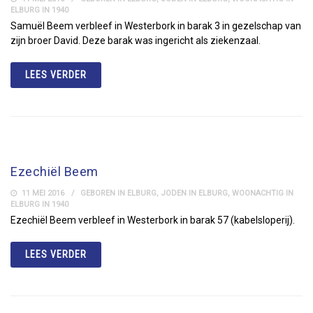
ELBURG IN 1940
Samuël Beem verbleef in Westerbork in barak 3 in gezelschap van
zijn broer David. Deze barak was ingericht als ziekenzaal.
LEES VERDER
Ezechiël Beem
11 MEI 2016
GEBOREN IN ELBURG
,
JODEN IN ELBURG
,
WOONACHTIG IN
ELBURG IN 1940
Ezechiël Beem verbleef in Westerbork in barak 57 (kabelsloperij).
LEES VERDER