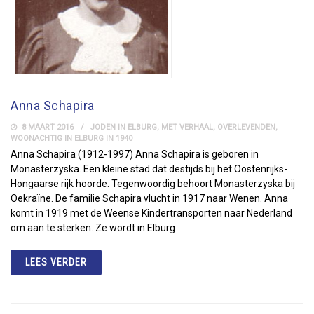
Anna Schapira
8 MAART 2016
JODEN IN ELBURG
,
MET VERHAAL
,
OVERLEVENDEN
,
WOONACHTIG IN ELBURG IN 1940
Anna Schapira (1912-1997) Anna Schapira is geboren in
Monasterzyska. Een kleine stad dat destijds bij het Oostenrijks-
Hongaarse rijk hoorde. Tegenwoordig behoort Monasterzyska bij
Oekraïne. De familie Schapira vlucht in 1917 naar Wenen. Anna
komt in 1919 met de Weense Kindertransporten naar Nederland
om aan te sterken. Ze wordt in Elburg
LEES VERDER