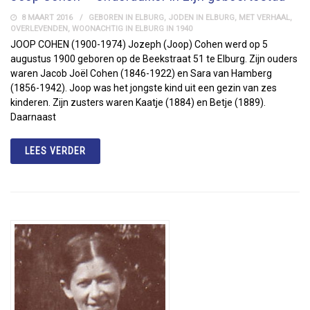
8 MAART 2016
GEBOREN IN ELBURG
,
JODEN IN ELBURG
,
MET VERHAAL
,
OVERLEVENDEN
,
WOONACHTIG IN ELBURG IN 1940
JOOP COHEN (1900-1974) Jozeph (Joop) Cohen werd op 5
augustus 1900 geboren op de Beekstraat 51 te Elburg. Zijn ouders
waren Jacob Joël Cohen (1846-1922) en Sara van Hamberg
(1856-1942). Joop was het jongste kind uit een gezin van zes
kinderen. Zijn zusters waren Kaatje (1884) en Betje (1889).
Daarnaast
LEES VERDER