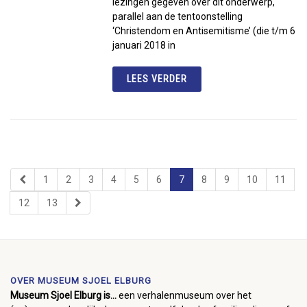
lezingen gegeven over dit onderwerp,
parallel aan de tentoonstelling
‘Christendom en Antisemitisme’ (die t/m 6
januari 2018 in
LEES VERDER
1
2
3
4
5
6
7
8
9
10
11
12
13
OVER MUSEUM SJOEL ELBURG
Museum Sjoel Elburg is...
een verhalenmuseum over het