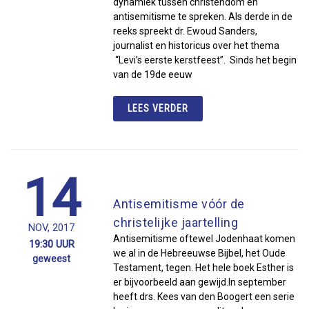
dynamiek tussen christendom en
antisemitisme te spreken. Als derde in de
reeks spreekt dr. Ewoud Sanders,
journalist en historicus over het thema
“Levi’s eerste kerstfeest”. Sinds het begin
van de 19de eeuw
LEES VERDER
14
Antisemitisme vóór de
christelijke jaartelling
NOV, 2017
Antisemitisme oftewel Jodenhaat komen
19:30 UUR
we al in de Hebreeuwse Bijbel, het Oude
geweest
Testament, tegen. Het hele boek Esther is
er bijvoorbeeld aan gewijd.In september
heeft drs. Kees van den Boogert een serie