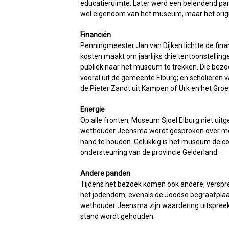
educatieruimte. Later werd een belendend pand
wel eigendom van het museum, maar het origi
Financiën
Penningmeester Jan van Dijken lichtte de finan
kosten maakt om jaarlijks drie tentoonstelling
publiek naar het museum te trekken. Die bezo
vooral uit de gemeente Elburg; en scholieren 
de Pieter Zandt uit Kampen of Urk en het Groe
Energie
Op alle fronten, Museum Sjoel Elburg niet uit
wethouder Jeensma wordt gesproken over moge
hand te houden. Gelukkig is het museum de co
ondersteuning van de provincie Gelderland.
Andere panden
Tijdens het bezoek komen ook andere, versprei
het jodendom, evenals de Joodse begraafplaat
wethouder Jeensma zijn waardering uitspreekt 
stand wordt gehouden.