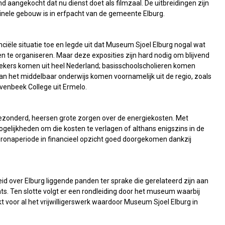
 aangekocht dat nu dienst doet als filmzaal. De uitbreidingen zijn
nele gebouw is in erfpacht van de gemeente Elburg.
ciële situatie toe en legde uit dat Museum Sjoel Elburg nogal wat
en te organiseren. Maar deze exposities zijn hard nodig om blijvend
ekers komen uit heel Nederland; basisschoolscholieren komen
van het middelbaar onderwijs komen voornamelijk uit de regio, zoals
venbeek College uit Ermelo.
gezonderd, heersen grote zorgen over de energiekosten. Met
lijkheden om die kosten te verlagen of althans enigszins in de
ronaperiode in financieel opzicht goed doorgekomen dankzij
d over Elburg liggende panden ter sprake die gerelateerd zijn aan
s. Ten slotte volgt er een rondleiding door het museum waarbij
voor al het vrijwilligerswerk waardoor Museum Sjoel Elburg in