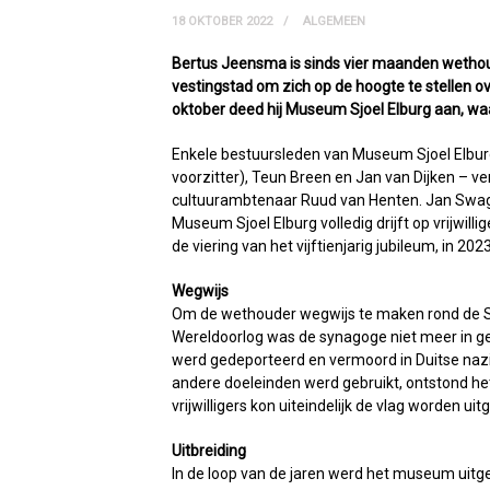
18 OKTOBER 2022
ALGEMEEN
Bertus Jeensma is sinds vier maanden wetho
vestingstad om zich op de hoogte te stellen o
oktober deed hij Museum Sjoel Elburg aan, waa
Enkele bestuursleden van Museum Sjoel Elburg
voorzitter), Teun Breen en Jan van Dijken –
cultuurambtenaar Ruud van Henten. Jan Swage
Museum Sjoel Elburg volledig drijft op vrijwill
de viering van het vijftienjarig jubileum, in 2023
Wegwijs
Om de wethouder wegwijs te maken rond de Sj
Wereldoorlog was de synagoge niet meer in ge
werd gedeporteerd en vermoord in Duitse na
andere doeleinden werd gebruikt, ontstond het
vrijwilligers kon uiteindelijk de vlag worden 
Uitbreiding
In de loop van de jaren werd het museum uitg