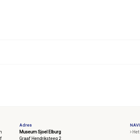
Adres
NAVI
m
Museum Sjoel Elburg
Het
f
Graaf Hendriksteeg 2