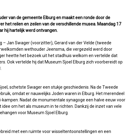
uder van de gemeente Elburg en maakt een ronde door de
ver het reilen en zeilen van de verschillende musea. Maandag 17
r hij hartelijk werd ontvangen.
 – Jan Swager (voorzitter), Gerard van der Velde (tweede
 verwelkomden wethouder Jeensma, die vergezeld werd door
r heette het bezoek uit het stadhuis welkom en vertelde dat
igers. Ook vertelde hij dat Museum Sjoel Elburg zich voorbereidt op
.
oel, schetste Swager een stukje geschiedenis. Na de Tweede
bruik, omdat er nauwelijks Joden waren in Elburg. Het merendeel
zi-kampen. Nadat de monumentale synagoge een halve eeuw voor
 idee om het als museum in te richten. Dankzij de inzet van vele
uitgehangen voor Museum Sjoel Elburg.
ebreid met een ruimte voor wisseltentoonstellingen en een