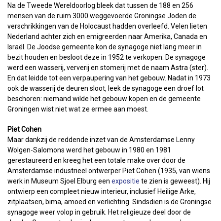
Na de Tweede Wereldoorlog bleek dat tussen de 188 en 256
mensen van de ruim 3000 weggevoerde Groningse Joden de
verschrikkingen van de Holocaust hadden overleefd. Velen lieten
Nederland achter zich en emigreerden naar Amerika, Canada en
Israël. De Joodse gemeente kon de synagoge niet lang meer in
bezit houden en besloot deze in 1952 te verkopen. De synagoge
werd een wasserij, ververij en stomerij met de naam Astra (ster).
En dat leidde tot een verpaupering van het gebouw. Nadat in 1973
ook de wasserij de deuren sloot, leek de synagoge een droef lot
beschoren: niemand wilde het gebouw kopen en de gemeente
Groningen wist niet wat ze ermee aan moest.
Piet Cohen
Maar dankzij de reddende inzet van de Amsterdamse Lenny
Wolgen-Salomons werd het gebouw in 1980 en 1981
gerestaureerd en kreeg het een totale make over door de
Amsterdamse industrieel ontwerper Piet Cohen (1935, van wiens
werk in Museum Sjoel Elburg een
expositie
te zien is geweest). Hij
ontwierp een compleet nieuw interieur, inclusief Heilige Arke,
zitplaatsen, bima, amoed en verlichting. Sindsdien is de Groningse
synagoge weer volop in gebruik. Het religieuze deel door de