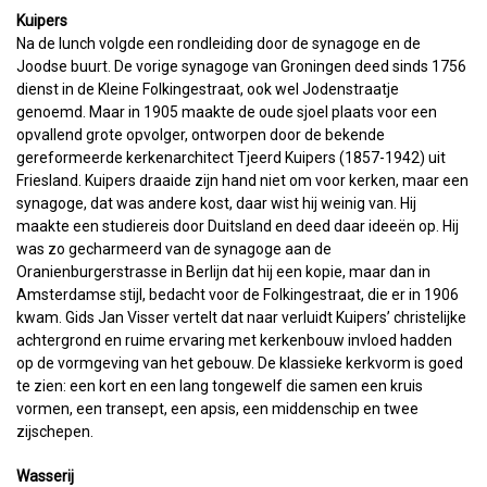
Kuipers
Na de lunch volgde een rondleiding door de synagoge en de
Joodse buurt. De vorige synagoge van Groningen deed sinds 1756
dienst in de Kleine Folkingestraat, ook wel Jodenstraatje
genoemd. Maar in 1905 maakte de oude sjoel plaats voor een
opvallend grote opvolger, ontworpen door de bekende
gereformeerde kerkenarchitect Tjeerd Kuipers (1857-1942) uit
Friesland. Kuipers draaide zijn hand niet om voor kerken, maar een
synagoge, dat was andere kost, daar wist hij weinig van. Hij
maakte een studiereis door Duitsland en deed daar ideeën op. Hij
was zo gecharmeerd van de synagoge aan de
Oranienburgerstrasse in Berlijn dat hij een kopie, maar dan in
Amsterdamse stijl, bedacht voor de Folkingestraat, die er in 1906
kwam. Gids Jan Visser vertelt dat naar verluidt Kuipers’ christelijke
achtergrond en ruime ervaring met kerkenbouw invloed hadden
op de vormgeving van het gebouw. De klassieke kerkvorm is goed
te zien: een kort en een lang tongewelf die samen een kruis
vormen, een transept, een apsis, een middenschip en twee
zijschepen.
Wasserij