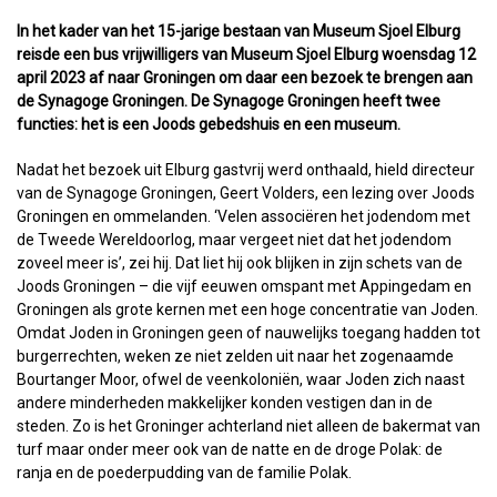
In het kader van het 15-jarige bestaan van Museum Sjoel Elburg
reisde een bus vrijwilligers van Museum Sjoel Elburg woensdag 12
april 2023 af naar Groningen om daar een bezoek te brengen aan
de Synagoge Groningen. De Synagoge Groningen heeft twee
functies: het is een Joods gebedshuis en een museum.
Nadat het bezoek uit Elburg gastvrij werd onthaald, hield directeur
van de Synagoge Groningen, Geert Volders, een lezing over Joods
Groningen en ommelanden. ‘Velen associëren het jodendom met
de Tweede Wereldoorlog, maar vergeet niet dat het jodendom
zoveel meer is’, zei hij. Dat liet hij ook blijken in zijn schets van de
Joods Groningen – die vijf eeuwen omspant met Appingedam en
Groningen als grote kernen met een hoge concentratie van Joden.
Omdat Joden in Groningen geen of nauwelijks toegang hadden tot
burgerrechten, weken ze niet zelden uit naar het zogenaamde
Bourtanger Moor, ofwel de veenkoloniën, waar Joden zich naast
andere minderheden makkelijker konden vestigen dan in de
steden. Zo is het Groninger achterland niet alleen de bakermat van
turf maar onder meer ook van de natte en de droge Polak: de
ranja en de poederpudding van de familie Polak.