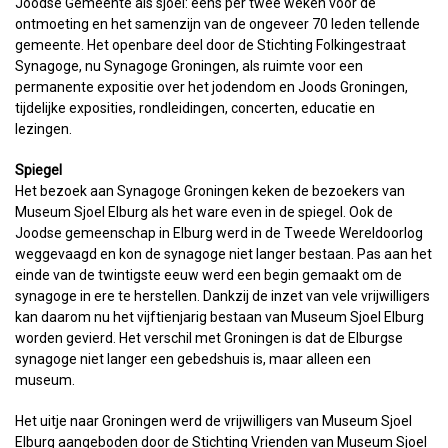
Joodse Gemeente als sjoel: eens per twee weken voor de
ontmoeting en het samenzijn van de ongeveer 70 leden tellende
gemeente. Het openbare deel door de Stichting Folkingestraat
Synagoge, nu Synagoge Groningen, als ruimte voor een
permanente expositie over het jodendom en Joods Groningen,
tijdelijke exposities, rondleidingen, concerten, educatie en
lezingen.
Spiegel
Het bezoek aan Synagoge Groningen keken de bezoekers van
Museum Sjoel Elburg als het ware even in de spiegel. Ook de
Joodse gemeenschap in Elburg werd in de Tweede Wereldoorlog
weggevaagd en kon de synagoge niet langer bestaan. Pas aan het
einde van de twintigste eeuw werd een begin gemaakt om de
synagoge in ere te herstellen. Dankzij de inzet van vele vrijwilligers
kan daarom nu het vijftienjarig bestaan van Museum Sjoel Elburg
worden gevierd. Het verschil met Groningen is dat de Elburgse
synagoge niet langer een gebedshuis is, maar alleen een
museum.
Het uitje naar Groningen werd de vrijwilligers van Museum Sjoel
Elburg aangeboden door de Stichting Vrienden van Museum Sjoel