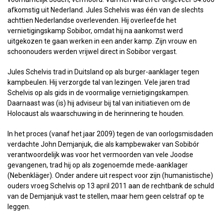
afkomstig uit Nederland. Jules Schelvis was één van de slechts
achttien Nederlandse overlevenden. Hij overleefde het
vernietigingskamp Sobibor, omdat hij na aankomst werd
uitgekozen te gaan werken in een ander kamp. Zijn vrouw en
schoonouders werden vrijwel direct in Sobibor vergast.
Jules Schelvis trad in Duitsland op als burger-aanklager tegen
kampbeulen. Hij verzorgde tal van lezingen. Vele jaren trad
Schelvis op als gids in de voormalige vernietigingskampen.
Daarnaast was (is) hij adviseur bij tal van initiatieven om de
Holocaust als waarschuwing in de herinnering te houden.
In het proces (vanaf het jaar 2009) tegen de van oorlogsmisdaden
verdachte John Demjanjuk, die als kampbewaker van Sobibór
verantwoordelijk was voor het vermoorden van vele Joodse
gevangenen, trad hij op als zogenoemde mede-aanklager
(Nebenkläger). Onder andere uit respect voor zijn (humanistische)
ouders vroeg Schelvis op 13 april 2011 aan de rechtbank de schuld
van de Demjanjuk vast te stellen, maar hem geen celstraf op te
leggen.