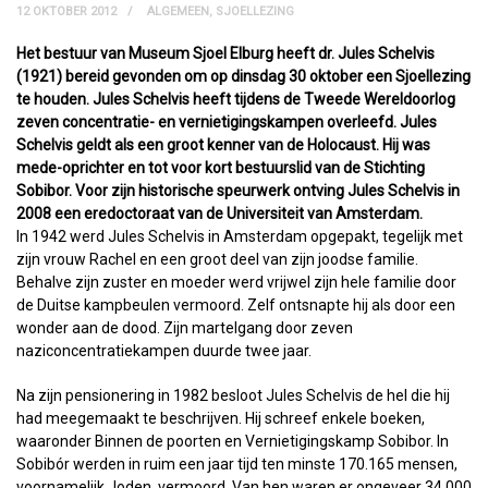
12 OKTOBER 2012
ALGEMEEN
,
SJOELLEZING
Het bestuur van Museum Sjoel Elburg heeft dr. Jules Schelvis
(1921) bereid gevonden om op dinsdag 30 oktober een Sjoellezing
te houden. Jules Schelvis heeft tijdens de Tweede Wereldoorlog
zeven concentratie- en vernietigingskampen overleefd. Jules
Schelvis geldt als een groot kenner van de Holocaust. Hij was
mede-oprichter en tot voor kort bestuurslid van de Stichting
Sobibor. Voor zijn historische speurwerk ontving Jules Schelvis in
2008 een eredoctoraat van de Universiteit van Amsterdam.
In 1942 werd Jules Schelvis in Amsterdam opgepakt, tegelijk met
zijn vrouw Rachel en een groot deel van zijn joodse familie.
Behalve zijn zuster en moeder werd vrijwel zijn hele familie door
de Duitse kampbeulen vermoord. Zelf ontsnapte hij als door een
wonder aan de dood. Zijn martelgang door zeven
naziconcentratiekampen duurde twee jaar.
Na zijn pensionering in 1982 besloot Jules Schelvis de hel die hij
had meegemaakt te beschrijven. Hij schreef enkele boeken,
waaronder Binnen de poorten en Vernietigingskamp Sobibor. In
Sobibór werden in ruim een jaar tijd ten minste 170.165 mensen,
voornamelijk Joden, vermoord. Van hen waren er ongeveer 34.000