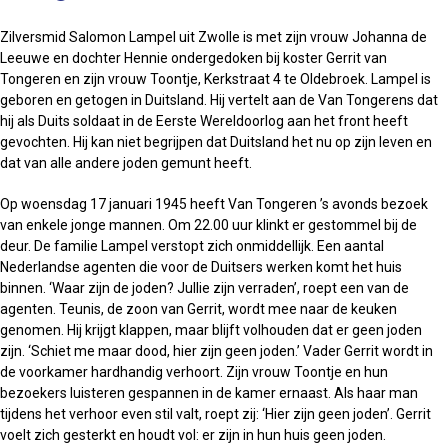
Zilversmid Salomon Lampel uit Zwolle is met zijn vrouw Johanna de
Leeuwe en dochter Hennie ondergedoken bij koster Gerrit van
Tongeren en zijn vrouw Toontje, Kerkstraat 4 te Oldebroek. Lampel is
geboren en getogen in Duitsland. Hij vertelt aan de Van Tongerens dat
hij als Duits soldaat in de Eerste Wereldoorlog aan het front heeft
gevochten. Hij kan niet begrijpen dat Duitsland het nu op zijn leven en
dat van alle andere joden gemunt heeft.
Op woensdag 17 januari 1945 heeft Van Tongeren ’s avonds bezoek
van enkele jonge mannen. Om 22.00 uur klinkt er gestommel bij de
deur. De familie Lampel verstopt zich onmiddellijk. Een aantal
Nederlandse agenten die voor de Duitsers werken komt het huis
binnen. ‘Waar zijn de joden? Jullie zijn verraden’, roept een van de
agenten. Teunis, de zoon van Gerrit, wordt mee naar de keuken
genomen. Hij krijgt klappen, maar blijft volhouden dat er geen joden
zijn. ‘Schiet me maar dood, hier zijn geen joden.’ Vader Gerrit wordt in
de voorkamer hardhandig verhoort. Zijn vrouw Toontje en hun
bezoekers luisteren gespannen in de kamer ernaast. Als haar man
tijdens het verhoor even stil valt, roept zij: ‘Hier zijn geen joden’. Gerrit
voelt zich gesterkt en houdt vol: er zijn in hun huis geen joden.